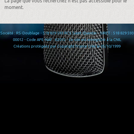
La page que vous recherchez n'est pas accessible pour le
moment.
Société : RS-Doublage - 518 829 593 RCS Saint-Quentin - SIRET : 518 829 593
00012 - Code APE-NAF : 62012 - Ce site est enregistré à la CNIL
Créations protégées par Copyright France Créé le 05/10/1999