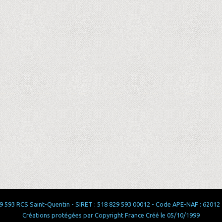
 593 RCS Saint-Quentin - SIRET : 518 829 593 00012 - Code APE-NAF : 62012 - 
Créations protégées par Copyright France Créé le 05/10/1999