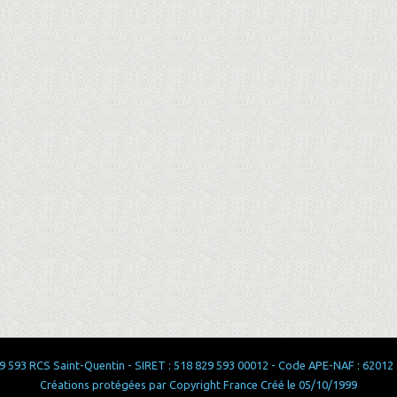
 593 RCS Saint-Quentin - SIRET : 518 829 593 00012 - Code APE-NAF : 62012 - 
Créations protégées par Copyright France Créé le 05/10/1999