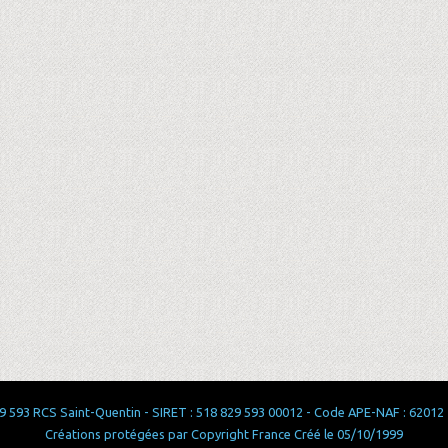
 593 RCS Saint-Quentin - SIRET : 518 829 593 00012 - Code APE-NAF : 62012 - 
Créations protégées par Copyright France Créé le 05/10/1999