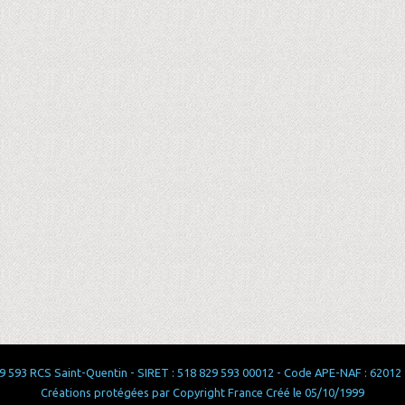
 593 RCS Saint-Quentin - SIRET : 518 829 593 00012 - Code APE-NAF : 62012 - 
Créations protégées par Copyright France Créé le 05/10/1999