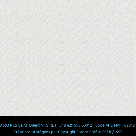
 593 RCS Saint-Quentin - SIRET : 518 829 593 00012 - Code APE-NAF : 62012 - 
Créations protégées par Copyright France Créé le 05/10/1999