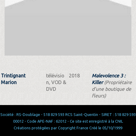
Trintignant
télévisio
2018
Malevolence 3 :
Marion
n, VOD &
Killer
(Propriétaire
DVD
d'une boutique de
fleurs)
Société : RS-Doublage - 518 829 593 RCS Saint-Quentin - SIRET : 518 829 593
00012 - Code APE-NAF : 62012 - Ce site est enregistré à la CNIL
Créations protégées par Copyright France Créé le 05/10/1999