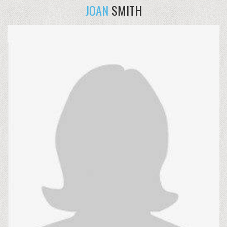
JOAN
SMITH