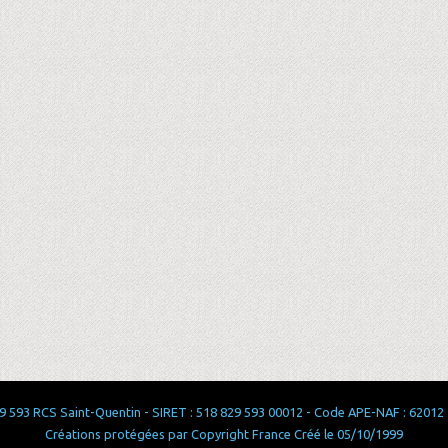
 593 RCS Saint-Quentin - SIRET : 518 829 593 00012 - Code APE-NAF : 62012 - 
Créations protégées par Copyright France Créé le 05/10/1999