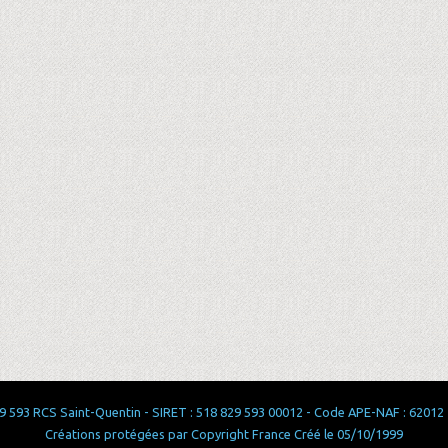
 593 RCS Saint-Quentin - SIRET : 518 829 593 00012 - Code APE-NAF : 62012 - 
Créations protégées par Copyright France Créé le 05/10/1999