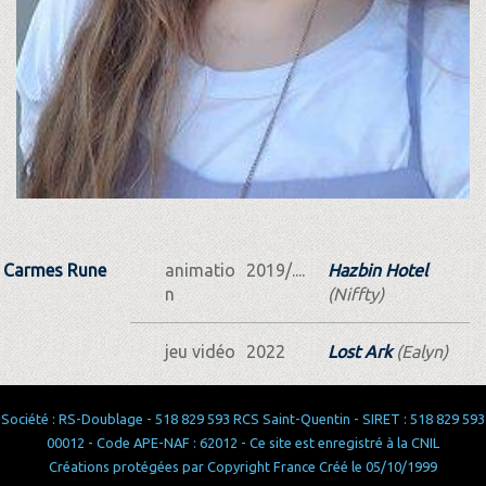
Carmes Rune
animatio
2019/....
Hazbin Hotel
n
(Niffty)
jeu vidéo
2022
Lost Ark
(Ealyn)
Société : RS-Doublage - 518 829 593 RCS Saint-Quentin - SIRET : 518 829 593
00012 - Code APE-NAF : 62012 - Ce site est enregistré à la CNIL
Créations protégées par Copyright France Créé le 05/10/1999