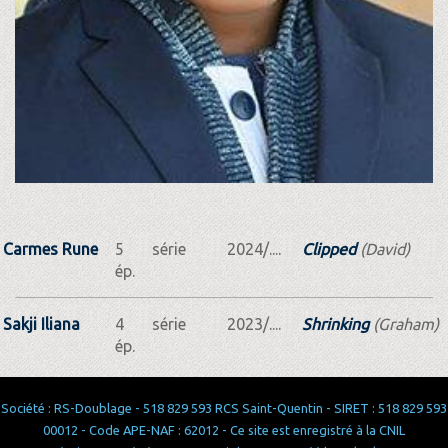
Carmes Rune
5
série
2024/....
Clipped
(David)
ép.
Sakji Iliana
4
série
2023/....
Shrinking
(Graham)
ép.
Société : RS-Doublage - 518 829 593 RCS Saint-Quentin - SIRET : 518 829 593
00012 - Code APE-NAF : 62012 - Ce site est enregistré à la CNIL