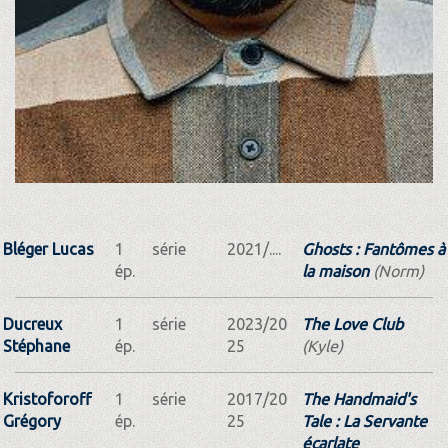
Bléger Lucas
1
série
2021/....
Ghosts : Fantômes à
ép.
la maison
(Norm)
Ducreux
1
série
2023/20
The Love Club
Stéphane
ép.
25
(Kyle)
Kristoforoff
1
série
2017/20
The Handmaid's
Grégory
ép.
25
Tale : La Servante
écarlate