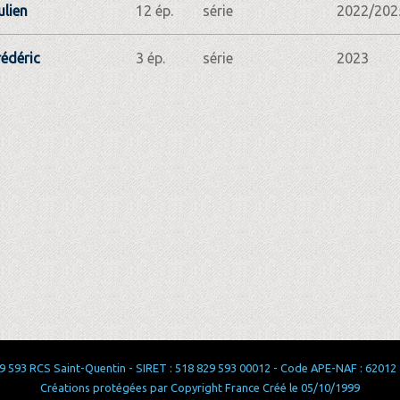
ulien
12 ép.
série
2022/202
rédéric
3 ép.
série
2023
 593 RCS Saint-Quentin - SIRET : 518 829 593 00012 - Code APE-NAF : 62012 - 
Créations protégées par Copyright France Créé le 05/10/1999