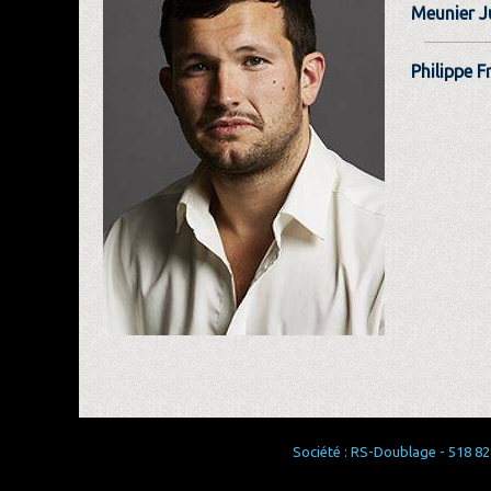
Meunier J
Philippe F
Société : RS-Doublage - 518 829