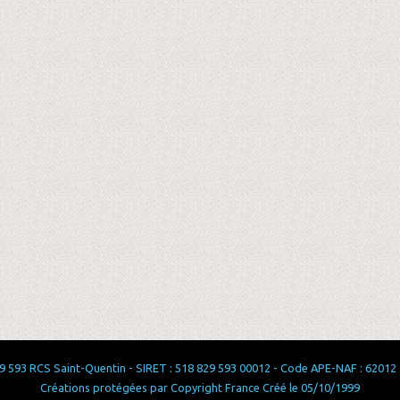
 593 RCS Saint-Quentin - SIRET : 518 829 593 00012 - Code APE-NAF : 62012 - 
Créations protégées par Copyright France Créé le 05/10/1999