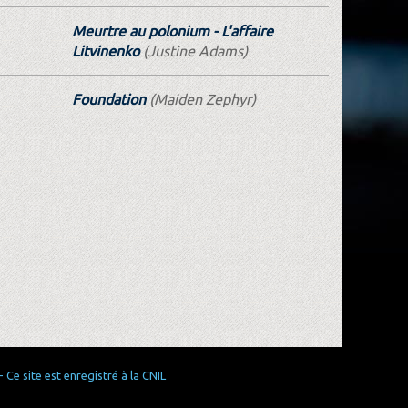
Meurtre au polonium - L'affaire
Litvinenko
(Justine Adams)
Foundation
(Maiden Zephyr)
Ce site est enregistré à la CNIL