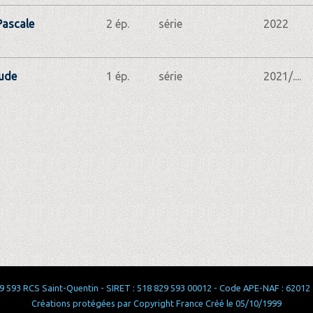
ascale
2 ép.
série
2022
Aude
1 ép.
série
2021/....
 593 RCS Saint-Quentin - SIRET : 518 829 593 00012 - Code APE-NAF : 62012 - 
Créations protégées par Copyright France Créé le 05/10/1999