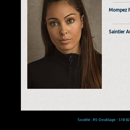
Mompez P
Saintier 
Société : RS-Doublage - 518 829