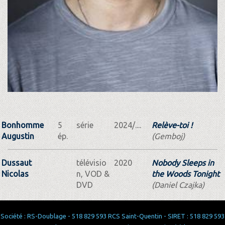
Bonhomme
5
série
2024/....
Relève-toi !
Augustin
ép.
(Gemboj)
Dussaut
télévisio
2020
Nobody Sleeps in
Nicolas
n, VOD &
the Woods Tonight
DVD
(Daniel Czajka)
Société : RS-Doublage - 518 829 593 RCS Saint-Quentin - SIRET : 518 829 593