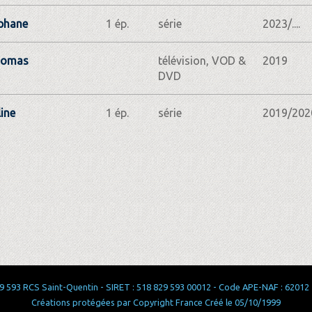
phane
1 ép.
série
2023/....
homas
télévision, VOD &
2019
DVD
line
1 ép.
série
2019/202
 593 RCS Saint-Quentin - SIRET : 518 829 593 00012 - Code APE-NAF : 62012 - 
Créations protégées par Copyright France Créé le 05/10/1999