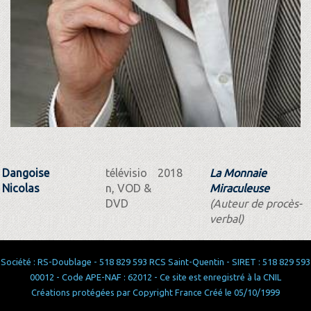
Dangoise
télévisio
2018
La Monnaie
Nicolas
n, VOD &
Miraculeuse
DVD
(Auteur de procès-
verbal)
Société : RS-Doublage - 518 829 593 RCS Saint-Quentin - SIRET : 518 829 593
00012 - Code APE-NAF : 62012 - Ce site est enregistré à la CNIL
Créations protégées par Copyright France Créé le 05/10/1999