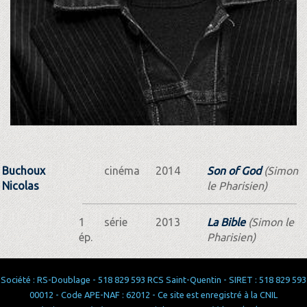
Buchoux
cinéma
2014
Son of God
(Simon
Nicolas
le Pharisien)
1
série
2013
La Bible
(Simon le
ép.
Pharisien)
Société : RS-Doublage - 518 829 593 RCS Saint-Quentin - SIRET : 518 829 593
00012 - Code APE-NAF : 62012 - Ce site est enregistré à la CNIL