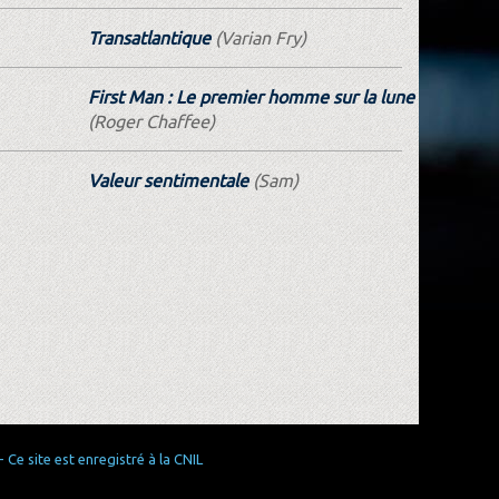
Transatlantique
(Varian Fry)
First Man : Le premier homme sur la lune
(Roger Chaffee)
Valeur sentimentale
(Sam)
Ce site est enregistré à la CNIL