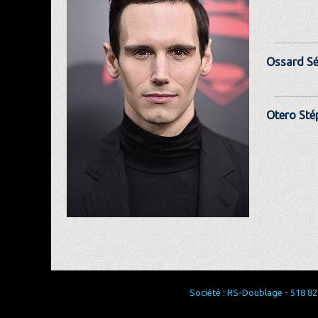
Ossard Sé
Otero Sté
Société : RS-Doublage - 518 829