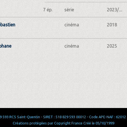
7 ép.
série
2023/....
bastien
cinéma
2018
phane
cinéma
2025
 593 RCS Saint-Quentin - SIRET : 518 829 593 00012 - Code APE-NAF : 62012 - 
Créations protégées par Copyright France Créé le 05/10/1999