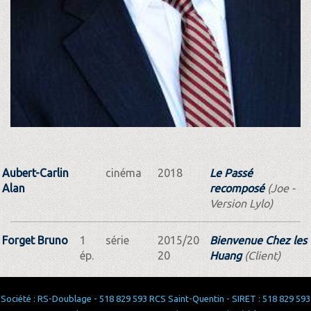
Aubert-Carlin
cinéma
2018
Le Passé
Alan
recomposé
(Joe -
Version Lylo)
Forget Bruno
1
série
2015/20
Bienvenue Chez les
ép.
20
Huang
(Client)
Société : RS-Doublage - 518 829 593 RCS Saint-Quentin - SIRET : 518 829 593