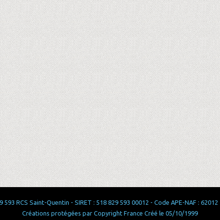
 593 RCS Saint-Quentin - SIRET : 518 829 593 00012 - Code APE-NAF : 62012 - 
Créations protégées par Copyright France Créé le 05/10/1999