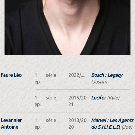
Faure Léo
1
série
2022/....
Bosch : Legacy
ép.
(Justin)
1
série
2015/20
Lucifer
(Kyle)
ép.
21
Levannier
1
série
2013/20
Marvel : Les Agents
Antoine
ép.
20
du S.H.I.E.L.D.
(Joe)