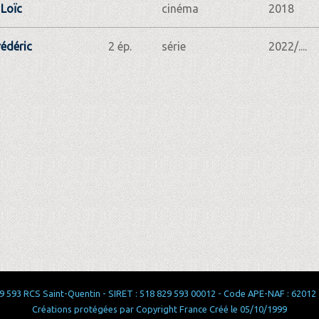
Loïc
cinéma
2018
rédéric
2 ép.
série
2022/....
 593 RCS Saint-Quentin - SIRET : 518 829 593 00012 - Code APE-NAF : 62012 - 
Créations protégées par Copyright France Créé le 05/10/1999