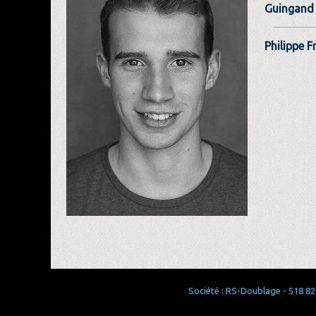
Guingand 
Philippe F
Société : RS-Doublage - 518 829