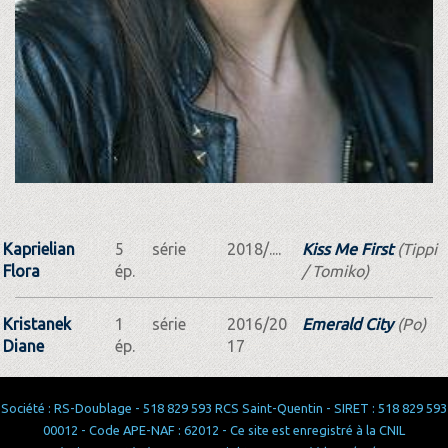
Kaprielian
5
série
2018/....
Kiss Me First
(Tippi
Flora
ép.
/ Tomiko)
Kristanek
1
série
2016/20
Emerald City
(Po)
Diane
ép.
17
Société : RS-Doublage - 518 829 593 RCS Saint-Quentin - SIRET : 518 829 593
00012 - Code APE-NAF : 62012 - Ce site est enregistré à la CNIL