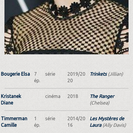
Bougerie Elsa
7
série
2019/20
Trinkets
(Jillian)
ép.
20
Kristanek
cinéma
2018
The Ranger
Diane
(Chelsea)
Timmerman
1
série
2014/20
Les Mystères de
Camille
ép.
16
Laura
(Ally Davis)