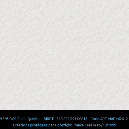
 593 RCS Saint-Quentin - SIRET : 518 829 593 00012 - Code APE-NAF : 62012 - 
Créations protégées par Copyright France Créé le 05/10/1999