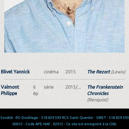
Blivet Yannick
cinéma
2015
The Rezort
(Lewis)
Valmont
6
série
2015/....
The Frankenstein
Philippe
ép.
Chronicles
(Renquist)
Société : RS-Doublage - 518 829 593 RCS Saint-Quentin - SIRET : 518 829 593
00012 - Code APE-NAF : 62012 - Ce site est enregistré à la CNIL