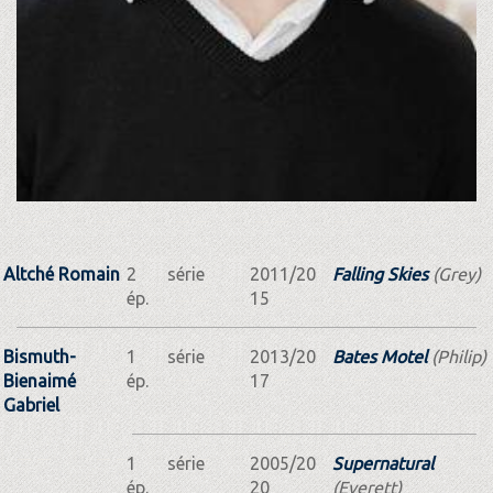
Altché Romain
2
série
2011/20
Falling Skies
(Grey)
ép.
15
Bismuth-
1
série
2013/20
Bates Motel
(Philip)
Bienaimé
ép.
17
Gabriel
1
série
2005/20
Supernatural
ép.
20
(Everett)