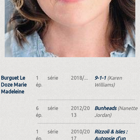
Burguet Le
1
série
2018/....
9-1-1
(Karen
Doze Marie
ép.
Williams)
Madeleine
6
série
2012/20
Bunheads
(Nanette
ép.
13
Jordan)
1
série
2010/20
Rizzoli & Isles :
ép.
17
Autopsie d'un